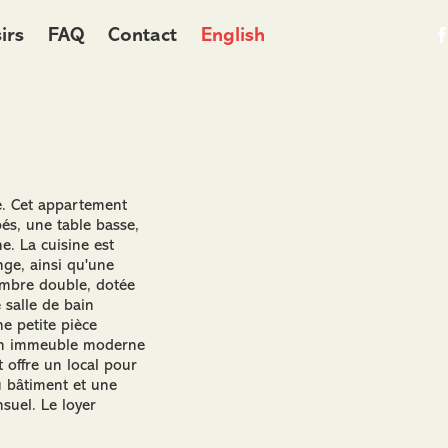
irs
FAQ
Contact
English
. Cet appartement
és, une table basse,
e. La cuisine est
nge, ainsi qu'une
ambre double, dotée
 salle de bain
e petite pièce
s un immeuble moderne
 offre un local pour
du bâtiment et une
suel. Le loyer