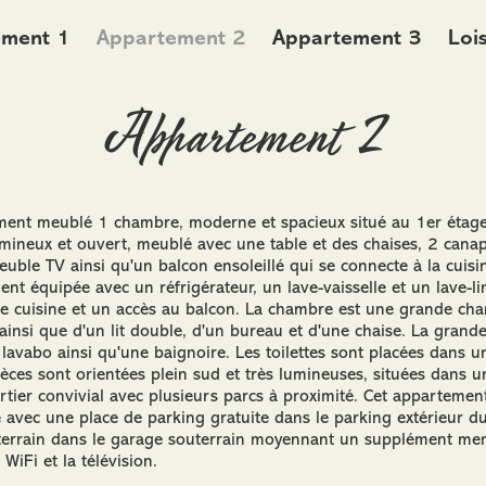
ement 1
Appartement 2
Appartement 3
Lois
Appartement 2
ent meublé 1 chambre, moderne et spacieux situé au 1er étage
mineux et ouvert, meublé avec une table et des chaises, 2 canap
euble TV ainsi qu'un balcon ensoleillé qui se connecte à la cuisin
ent équipée avec un réfrigérateur, un lave-vaisselle et un lave-li
 de cuisine et un accès au balcon. La chambre est une grande ch
 ainsi que d'un lit double, d'un bureau et d'une chaise. La grande
vabo ainsi qu'une baignoire. Les toilettes sont placées dans un
ièces sont orientées plein sud et très lumineuses, situées dan
tier convivial avec plusieurs parcs à proximité. Cet appartement
vré avec une place de parking gratuite dans le parking extérieur 
terrain dans le garage souterrain moyennant un supplément men
iFi et la télévision.